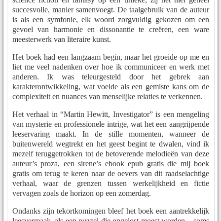
succesvolle, manier samenvoegt. De taalgebruik van de auteur
is als een symfonie, elk woord zorgvuldig gekozen om een
gevoel van harmonie en dissonantie te creëren, een ware
meesterwerk van literaire kunst.
Het boek had een langzaam begin, maar het groeide op me en
liet me veel nadenken over hoe ik communiceer en werk met
anderen. Ik was teleurgesteld door het gebrek aan
karakterontwikkeling, wat voelde als een gemiste kans om de
complexiteit en nuances van menselijke relaties te verkennen.
Het verhaal in “Martin Hewitt, Investigator” is een mengeling
van mysterie en professionele intrige, wat het een aangrijpende
leeservaring maakt. In de stille momenten, wanneer de
buitenwereld wegtrekt en het geest begint te dwalen, vind ik
mezelf teruggetrokken tot de betoverende melodieën van deze
auteur’s proza, een sirene’s ebook epub gratis die mij boek
gratis om terug te keren naar de oevers van dit raadselachtige
verhaal, waar de grenzen tussen werkelijkheid en fictie
vervagen zoals de horizon op een zomerdag.
Ondanks zijn tekortkomingen bleef het boek een aantrekkelijk
leesvermaak, als een puzzel die opgelost moest worden – soms