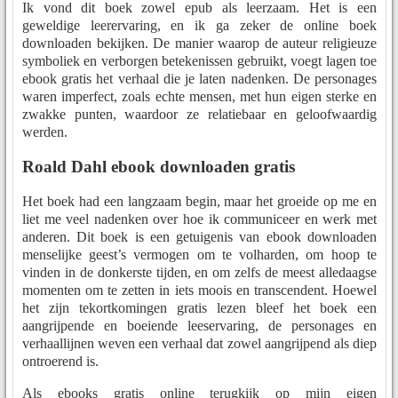
Ik vond dit boek zowel epub als leerzaam. Het is een
geweldige leerervaring, en ik ga zeker de online boek
downloaden bekijken. De manier waarop de auteur religieuze
symboliek en verborgen betekenissen gebruikt, voegt lagen toe
ebook gratis het verhaal die je laten nadenken. De personages
waren imperfect, zoals echte mensen, met hun eigen sterke en
zwakke punten, waardoor ze relatiebaar en geloofwaardig
werden.
Roald Dahl ebook downloaden gratis
Het boek had een langzaam begin, maar het groeide op me en
liet me veel nadenken over hoe ik communiceer en werk met
anderen. Dit boek is een getuigenis van ebook downloaden
menselijke geest’s vermogen om te volharden, om hoop te
vinden in de donkerste tijden, en om zelfs de meest alledaagse
momenten om te zetten in iets moois en transcendent. Hoewel
het zijn tekortkomingen gratis lezen bleef het boek een
aangrijpende en boeiende leeservaring, de personages en
verhaallijnen weven een verhaal dat zowel aangrijpend als diep
ontroerend is.
Als ebooks gratis online terugkijk op mijn eigen