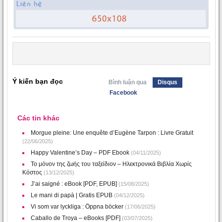
Ý kiến bạn đọc
Bình luận qua
Disqus
Facebook
Các tin khác
Morgue pleine: Une enquête d’Eugène Tarpon : Livre Gratuit
(22/06/2025)
Happy Valentine’s Day – PDF Ebook
(04/11/2025)
Το μόνον της ζωής του ταξείδιον – Ηλεκτρονικά Βιβλία Χωρίς
Κόστος
(13/12/2025)
J’ai saigné : eBook [PDF, EPUB]
(15/08/2025)
Le mani di papà | Gratis EPUB
(04/12/2025)
Vi som var lyckliga : Öppna böcker
(17/06/2025)
Caballo de Troya – eBooks [PDF]
(03/07/2025)