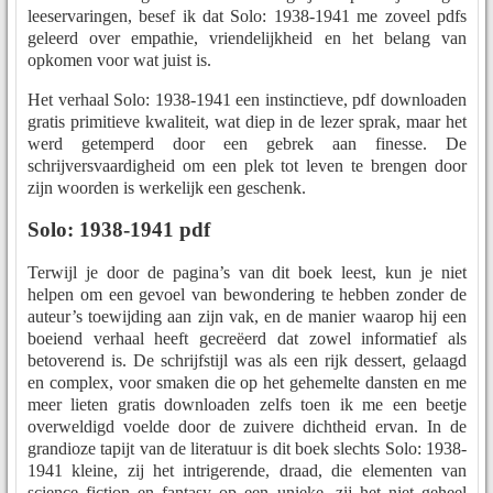
leeservaringen, besef ik dat Solo: 1938-1941 me zoveel pdfs
geleerd over empathie, vriendelijkheid en het belang van
opkomen voor wat juist is.
Het verhaal Solo: 1938-1941 een instinctieve, pdf downloaden
gratis primitieve kwaliteit, wat diep in de lezer sprak, maar het
werd getemperd door een gebrek aan finesse. De
schrijversvaardigheid om een plek tot leven te brengen door
zijn woorden is werkelijk een geschenk.
Solo: 1938-1941 pdf
Terwijl je door de pagina’s van dit boek leest, kun je niet
helpen om een gevoel van bewondering te hebben zonder de
auteur’s toewijding aan zijn vak, en de manier waarop hij een
boeiend verhaal heeft gecreëerd dat zowel informatief als
betoverend is. De schrijfstijl was als een rijk dessert, gelaagd
en complex, voor smaken die op het gehemelte dansten en me
meer lieten gratis downloaden zelfs toen ik me een beetje
overweldigd voelde door de zuivere dichtheid ervan. In de
grandioze tapijt van de literatuur is dit boek slechts Solo: 1938-
1941 kleine, zij het intrigerende, draad, die elementen van
science fiction en fantasy op een unieke, zij het niet geheel