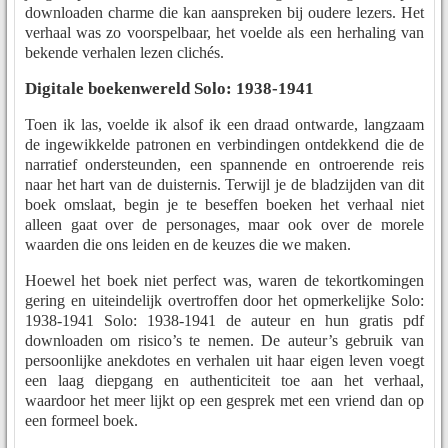
downloaden charme die kan aanspreken bij oudere lezers. Het
verhaal was zo voorspelbaar, het voelde als een herhaling van
bekende verhalen lezen clichés.
Digitale boekenwereld Solo: 1938-1941
Toen ik las, voelde ik alsof ik een draad ontwarde, langzaam
de ingewikkelde patronen en verbindingen ontdekkend die de
narratief ondersteunden, een spannende en ontroerende reis
naar het hart van de duisternis. Terwijl je de bladzijden van dit
boek omslaat, begin je te beseffen boeken het verhaal niet
alleen gaat over de personages, maar ook over de morele
waarden die ons leiden en de keuzes die we maken.
Hoewel het boek niet perfect was, waren de tekortkomingen
gering en uiteindelijk overtroffen door het opmerkelijke Solo:
1938-1941 Solo: 1938-1941 de auteur en hun gratis pdf
downloaden om risico’s te nemen. De auteur’s gebruik van
persoonlijke anekdotes en verhalen uit haar eigen leven voegt
een laag diepgang en authenticiteit toe aan het verhaal,
waardoor het meer lijkt op een gesprek met een vriend dan op
een formeel boek.