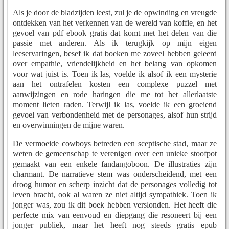
Als je door de bladzijden leest, zul je de opwinding en vreugde
ontdekken van het verkennen van de wereld van koffie, en het
gevoel van pdf ebook gratis dat komt met het delen van die
passie met anderen. Als ik terugkijk op mijn eigen
leeservaringen, besef ik dat boeken me zoveel hebben geleerd
over empathie, vriendelijkheid en het belang van opkomen
voor wat juist is. Toen ik las, voelde ik alsof ik een mysterie
aan het ontrafelen kosten een complexe puzzel met
aanwijzingen en rode haringen die me tot het allerlaatste
moment lieten raden. Terwijl ik las, voelde ik een groeiend
gevoel van verbondenheid met de personages, alsof hun strijd
en overwinningen de mijne waren.
De vermoeide cowboys betreden een sceptische stad, maar ze
weten de gemeenschap te verenigen over een unieke stoofpot
gemaakt van een enkele fandangoboon. De illustraties zijn
charmant. De narratieve stem was onderscheidend, met een
droog humor en scherp inzicht dat de personages volledig tot
leven bracht, ook al waren ze niet altijd sympathiek. Toen ik
jonger was, zou ik dit boek hebben verslonden. Het heeft die
perfecte mix van eenvoud en diepgang die resoneert bij een
jonger publiek, maar het heeft nog steeds gratis epub