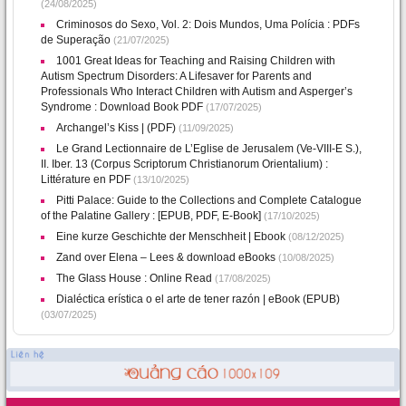
(24/08/2025)
Criminosos do Sexo, Vol. 2: Dois Mundos, Uma Polícia : PDFs
de Superação
(21/07/2025)
1001 Great Ideas for Teaching and Raising Children with
Autism Spectrum Disorders: A Lifesaver for Parents and
Professionals Who Interact Children with Autism and Asperger’s
Syndrome : Download Book PDF
(17/07/2025)
Archangel’s Kiss | (PDF)
(11/09/2025)
Le Grand Lectionnaire de L’Eglise de Jerusalem (Ve-VIII-E S.),
II. Iber. 13 (Corpus Scriptorum Christianorum Orientalium) :
Littérature en PDF
(13/10/2025)
Pitti Palace: Guide to the Collections and Complete Catalogue
of the Palatine Gallery : [EPUB, PDF, E-Book]
(17/10/2025)
Eine kurze Geschichte der Menschheit | Ebook
(08/12/2025)
Zand over Elena – Lees & download eBooks
(10/08/2025)
The Glass House : Online Read
(17/08/2025)
Dialéctica erística o el arte de tener razón | eBook (EPUB)
(03/07/2025)