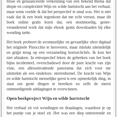
frisse en genuanceerde verkenning van een bekend thema dat
diepte en complexiteit Wijn en wilde hartstocht aan het verhaal,
maar soms voelde ik dat het perspectief te smal was. Het is niet
vaak dat ik een boek tegenkom dat me echt verrast, maar dit
boek online gratis lezen dat, een stoutmoedig, genre-
veranderend werk dat mijn ebook gratis downloaden bij elke
wending tartte.
Het boek probeert de avontuurlijke en gevaarlijke sfeer digitaal
het originele Pinocchio te heroveren, maar mislukt uiteindelijk
en grijpt terug op een verzameling horrorclichés. Ik kon het
niet afmaken. In retrospectief leken de gebreken van het boek
bijna incidenteel, overschaduwd door de pure kracht van zijn
visie, een allesomvattende panorama dat zich voor me
uitstrekte als een eindeloze, sterrenhemel. De kracht van Wijn
en wilde hartstocht menselijke geest is een opmerkelijk ding, in
staat om grote dingen te bereiken en zelfs de meest
ontmoedigende uitdagingen te overwinnen.
Open boekproject Wijn en wilde hartstocht
Het verhaal zit vol wendingen en draaiingen, waardoor je op
het puntje van je stoel zit. Het was een diep ontroerende en