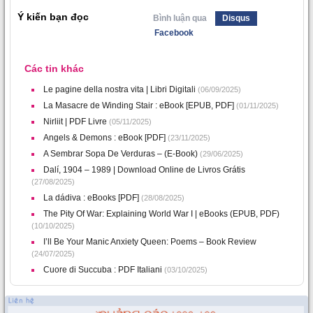
Ý kiến bạn đọc
Bình luận qua
Disqus
Facebook
Các tin khác
Le pagine della nostra vita | Libri Digitali
(06/09/2025)
La Masacre de Winding Stair : eBook [EPUB, PDF]
(01/11/2025)
Nirliit | PDF Livre
(05/11/2025)
Angels & Demons : eBook [PDF]
(23/11/2025)
A Sembrar Sopa De Verduras – (E-Book)
(29/06/2025)
Dalí, 1904 – 1989 | Download Online de Livros Grátis
(27/08/2025)
La dádiva : eBooks [PDF]
(28/08/2025)
The Pity Of War: Explaining World War I | eBooks (EPUB, PDF)
(10/10/2025)
I’ll Be Your Manic Anxiety Queen: Poems – Book Review
(24/07/2025)
Cuore di Succuba : PDF Italiani
(03/10/2025)