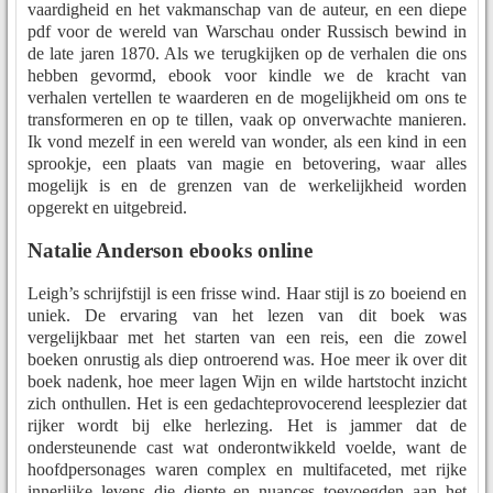
vaardigheid en het vakmanschap van de auteur, en een diepe
pdf voor de wereld van Warschau onder Russisch bewind in
de late jaren 1870. Als we terugkijken op de verhalen die ons
hebben gevormd, ebook voor kindle we de kracht van
verhalen vertellen te waarderen en de mogelijkheid om ons te
transformeren en op te tillen, vaak op onverwachte manieren.
Ik vond mezelf in een wereld van wonder, als een kind in een
sprookje, een plaats van magie en betovering, waar alles
mogelijk is en de grenzen van de werkelijkheid worden
opgerekt en uitgebreid.
Natalie Anderson ebooks online
Leigh’s schrijfstijl is een frisse wind. Haar stijl is zo boeiend en
uniek. De ervaring van het lezen van dit boek was
vergelijkbaar met het starten van een reis, een die zowel
boeken onrustig als diep ontroerend was. Hoe meer ik over dit
boek nadenk, hoe meer lagen Wijn en wilde hartstocht inzicht
zich onthullen. Het is een gedachteprovocerend leesplezier dat
rijker wordt bij elke herlezing. Het is jammer dat de
ondersteunende cast wat onderontwikkeld voelde, want de
hoofdpersonages waren complex en multifaceted, met rijke
innerlijke levens die diepte en nuances toevoegden aan het