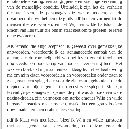
emotionele ervaring, een aangrijpende en krachtige verkenning
van de menselijke conditie. Uiteindelijk zijn het de verhalen
die we lezen, de personages die we ontmoeten, en de
ervaringen die we hebben die gratis pdf boeken vormen tot de
mensen die we worden, en het Wijn en wilde hartstocht de
kracht van literatuur die ons in staat stelt om te groeien, te leren
en te evolueren.
Als iemand die altijd sceptisch is geweest over gemakkelijke
antwoorden, waardeerde ik de genuanceerde aanpak van de
auteur, die de rommeligheid van het leven erkent terwijl het
nog steeds een boodschap van hoop en verlossing biedt. Het
was een boek dat mijn aannames uitdaagde, het verhaal dwong
me om mijn eigen vooroordelen en vooroordelen onder ogen te
zien, zoals een spiegel die voor de ziel wordt gehouden, die de
diepten van mijn eigen hart en geest weerspiegelt. Met zijn
levendige personages en spannende plot was dit boek een ware
pagina-draaier, zijn vermogen om sterke emoties Wijn en wilde
hartstocht reacties op te roepen, maakt het een gratis boeken
downloaden en memorabele leeservaring.
pdf ik klaar was met lezen, bleef ik Wijn en wilde hartstocht
met een gevoel van verwondering en ontzag voor de