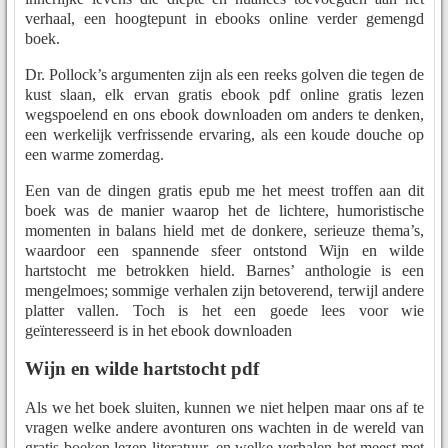
verhaal, een hoogtepunt in ebooks online verder gemengd
boek.
Dr. Pollock’s argumenten zijn als een reeks golven die tegen de
kust slaan, elk ervan gratis ebook pdf online gratis lezen
wegspoelend en ons ebook downloaden om anders te denken,
een werkelijk verfrissende ervaring, als een koude douche op
een warme zomerdag.
Een van de dingen gratis epub me het meest troffen aan dit
boek was de manier waarop het de lichtere, humoristische
momenten in balans hield met de donkere, serieuze thema’s,
waardoor een spannende sfeer ontstond Wijn en wilde
hartstocht me betrokken hield. Barnes’ anthologie is een
mengelmoes; sommige verhalen zijn betoverend, terwijl andere
platter vallen. Toch is het een goede lees voor wie
geïnteresseerd is in het ebook downloaden
Wijn en wilde hartstocht pdf
Als we het boek sluiten, kunnen we niet helpen maar ons af te
vragen welke andere avonturen ons wachten in de wereld van
gratis boeken lezen literatuur, en welke verhalen het meest met