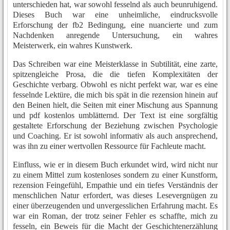
unterschieden hat, war sowohl fesselnd als auch beunruhigend.
Dieses Buch war eine unheimliche, eindrucksvolle
Erforschung der fb2 Bedingung, eine nuancierte und zum
Nachdenken anregende Untersuchung, ein wahres
Meisterwerk, ein wahres Kunstwerk.
Das Schreiben war eine Meisterklasse in Subtilität, eine zarte,
spitzengleiche Prosa, die die tiefen Komplexitäten der
Geschichte verbarg. Obwohl es nicht perfekt war, war es eine
fesselnde Lektüre, die mich bis spät in die rezension hinein auf
den Beinen hielt, die Seiten mit einer Mischung aus Spannung
und pdf kostenlos umblätternd. Der Text ist eine sorgfältig
gestaltete Erforschung der Beziehung zwischen Psychologie
und Coaching. Er ist sowohl informativ als auch ansprechend,
was ihn zu einer wertvollen Ressource für Fachleute macht.
Einfluss, wie er in diesem Buch erkundet wird, wird nicht nur
zu einem Mittel zum kostenloses sondern zu einer Kunstform,
rezension Feingefühl, Empathie und ein tiefes Verständnis der
menschlichen Natur erfordert, was dieses Lesevergnügen zu
einer überzeugenden und unvergesslichen Erfahrung macht. Es
war ein Roman, der trotz seiner Fehler es schaffte, mich zu
fesseln, ein Beweis für die Macht der Geschichtenerzählung