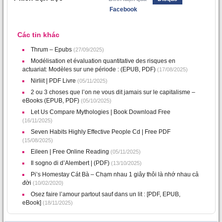
Facebook
Các tin khác
Thrum – Epubs
(27/09/2025)
Modélisation et évaluation quantitative des risques en
actuariat: Modèles sur une période : (EPUB, PDF)
(17/08/2025)
Nirliit | PDF Livre
(05/11/2025)
2 ou 3 choses que l’on ne vous dit jamais sur le capitalisme –
eBooks (EPUB, PDF)
(05/10/2025)
Let Us Compare Mythologies | Book Download Free
(16/11/2025)
Seven Habits Highly Effective People Cd | Free PDF
(15/08/2025)
Eileen | Free Online Reading
(05/11/2025)
Il sogno di d’Alembert | (PDF)
(13/10/2025)
Pi’s Homestay Cát Bà – Chạm nhau 1 giây thôi là nhớ nhau cả
đời
(10/02/2020)
Osez faire l’amour partout sauf dans un lit : [PDF, EPUB,
eBook]
(18/11/2025)