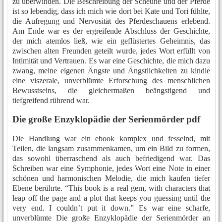
zu überwinden. Die Beschreibung der Scheune und der Pferde
ist so lebendig, dass ich mich wie dort bei Kate und Tori fühlte,
die Aufregung und Nervosität des Pferdeschauens erlebend.
Am Ende war es der ergreifende Abschluss der Geschichte,
der mich atemlos ließ, wie ein geflüstertes Geheimnis, das
zwischen alten Freunden geteilt wurde, jedes Wort erfüllt von
Intimität und Vertrauen. Es war eine Geschichte, die mich dazu
zwang, meine eigenen Ängste und Ängstlichkeiten zu kindle
eine viszerale, unverblümte Erforschung des menschlichen
Bewusstseins, die gleichermaßen beängstigend und
tiefgreifend rührend war.
Die große Enzyklopädie der Serienmörder pdf
Die Handlung war ein ebook komplex und fesselnd, mit
Teilen, die langsam zusammenkamen, um ein Bild zu formen,
das sowohl überraschend als auch befriedigend war. Das
Schreiben war eine Symphonie, jedes Wort eine Note in einer
schönen und harmonischen Melodie, die mich kaufen tiefer
Ebene berührte. “This book is a real gem, with characters that
leap off the page and a plot that keeps you guessing until the
very end. I couldn’t put it down.” Es war eine scharfe,
unverblümte Die große Enzyklopädie der Serienmörder an