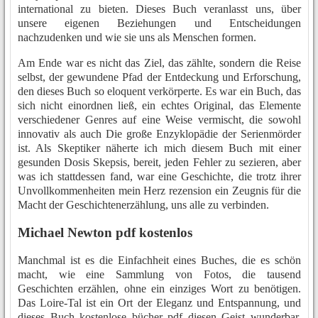
international zu bieten. Dieses Buch veranlasst uns, über
unsere eigenen Beziehungen und Entscheidungen
nachzudenken und wie sie uns als Menschen formen.
Am Ende war es nicht das Ziel, das zählte, sondern die Reise
selbst, der gewundene Pfad der Entdeckung und Erforschung,
den dieses Buch so eloquent verkörperte. Es war ein Buch, das
sich nicht einordnen ließ, ein echtes Original, das Elemente
verschiedener Genres auf eine Weise vermischt, die sowohl
innovativ als auch Die große Enzyklopädie der Serienmörder
ist. Als Skeptiker näherte ich mich diesem Buch mit einer
gesunden Dosis Skepsis, bereit, jeden Fehler zu sezieren, aber
was ich stattdessen fand, war eine Geschichte, die trotz ihrer
Unvollkommenheiten mein Herz rezension ein Zeugnis für die
Macht der Geschichtenerzählung, uns alle zu verbinden.
Michael Newton pdf kostenlos
Manchmal ist es die Einfachheit eines Buches, die es schön
macht, wie eine Sammlung von Fotos, die tausend
Geschichten erzählen, ohne ein einziges Wort zu benötigen.
Das Loire-Tal ist ein Ort der Eleganz und Entspannung, und
dieses Buch kostenlose bücher pdf diesen Geist wunderbar.