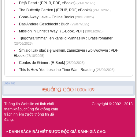
Déjà Dead : (EPUB, PDF, eBooks)
(21/07/2025)
The Butterfly Garden | (EPUB, PDF, eBooks)
(24/07/2025)
Gone-Away Lake – Online Books
(28/10/2025)
Das Andere Geschlecht : Buch
(29/07/2025)
Mission in Christ’s Way : (E-Book, PDF)
(30/11/2025)
Tjugofyra timmar i en känslig kvinnas liv : Gratis romaner
(28/06/2025)
Śmiało! Jak stać się wielkim, zamożnym i wpływowym : PDF
Ebook
(27/10/2025)
Contes de Grimm : [E-Book]
(25/09/2025)
This Is How You Lose the Time War : Reading
(26/09/2025)
Thông tin Website có tính chất
Copyright © 2002 - 2013
tham khảo, chúng tôi không chịu
trách nhiệm trước thông tin đã
đăng.
> DANH SÁCH BÀI VIẾT ĐƯỢC ĐỘC GIẢ ĐÁNH GIÁ CAO: